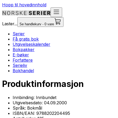
Hopp til hovedinnhold
Laster...
Se handlekurv - 0 vare
Serier
Få gratis bok
Utgivelseskalender
Bokpakker
E-bøker
Forfattere
Serieliv
Bokhandel
Produktinformasjon
Innbinding:
Innbundet
Utgivelsesdato:
04.09.2000
Språk:
Bokmål
ISBN/EAN:
9788202204495