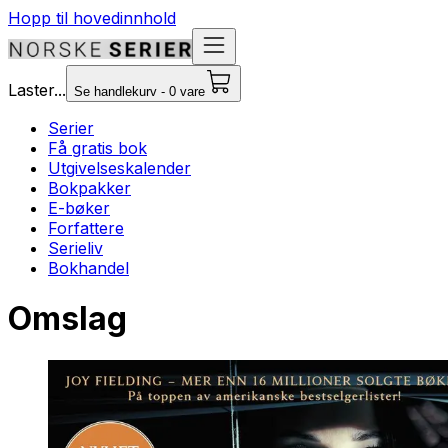
Hopp til hovedinnhold
Laster...
Se handlekurv - 0 vare
Serier
Få gratis bok
Utgivelseskalender
Bokpakker
E-bøker
Forfattere
Serieliv
Bokhandel
Omslag