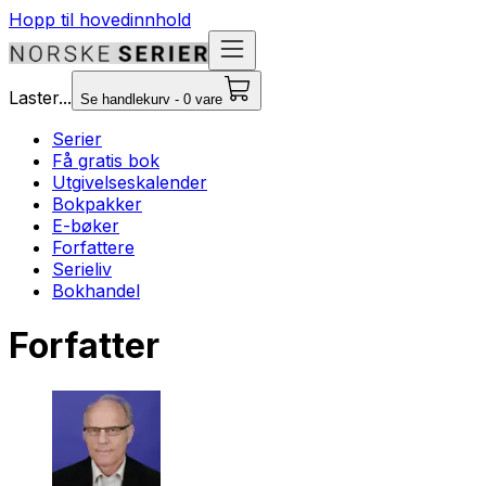
Hopp til hovedinnhold
Laster...
Se handlekurv - 0 vare
Serier
Få gratis bok
Utgivelseskalender
Bokpakker
E-bøker
Forfattere
Serieliv
Bokhandel
Forfatter