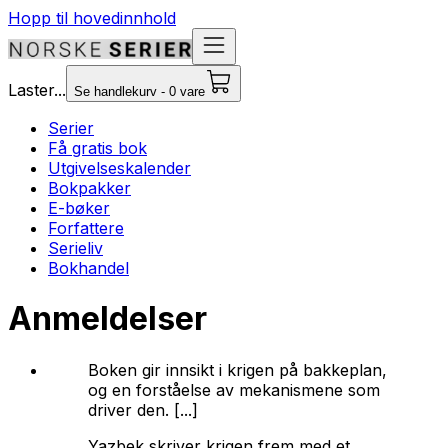
Hopp til hovedinnhold
Laster...
Se handlekurv - 0 vare
Serier
Få gratis bok
Utgivelseskalender
Bokpakker
E-bøker
Forfattere
Serieliv
Bokhandel
Anmeldelser
Boken gir innsikt i krigen på bakkeplan,
og en forståelse av mekanismene som
driver den. [...]
Yazbek skriver krigen frem med et