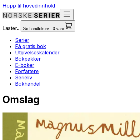
Hopp til hovedinnhold
Laster...
Se handlekurv - 0 vare
Serier
Få gratis bok
Utgivelseskalender
Bokpakker
E-bøker
Forfattere
Serieliv
Bokhandel
Omslag