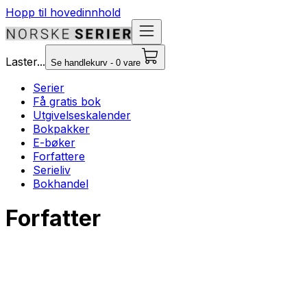
Hopp til hovedinnhold
Laster...
Se handlekurv - 0 vare
Serier
Få gratis bok
Utgivelseskalender
Bokpakker
E-bøker
Forfattere
Serieliv
Bokhandel
Forfatter