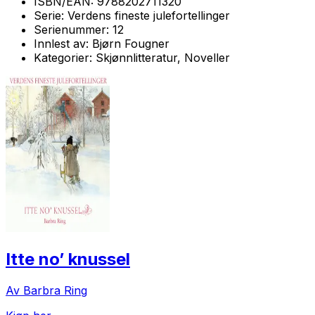
ISBN/EAN:
9788202711320
Serie:
Verdens fineste julefortellinger
Serienummer:
12
Innlest av:
Bjørn Fougner
Kategorier:
Skjønnlitteratur, Noveller
Itte no’ knussel
Av Barbra Ring