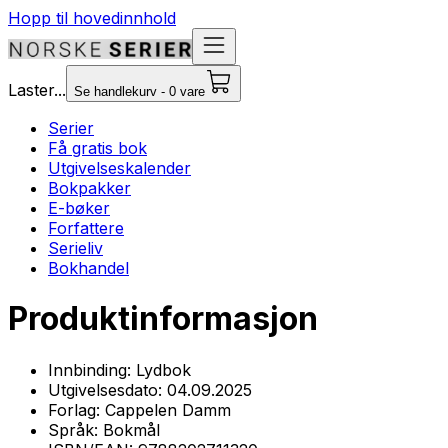
Hopp til hovedinnhold
Laster...
Se handlekurv - 0 vare
Serier
Få gratis bok
Utgivelseskalender
Bokpakker
E-bøker
Forfattere
Serieliv
Bokhandel
Produktinformasjon
Innbinding:
Lydbok
Utgivelsesdato:
04.09.2025
Forlag:
Cappelen Damm
Språk:
Bokmål