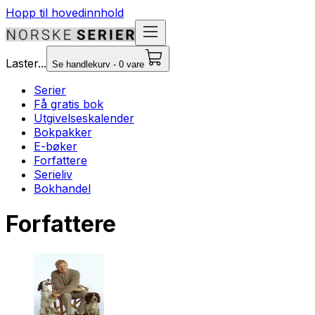
Hopp til hovedinnhold
Laster...
Se handlekurv - 0 vare
Serier
Få gratis bok
Utgivelseskalender
Bokpakker
E-bøker
Forfattere
Serieliv
Bokhandel
Forfattere