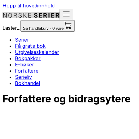
Hopp til hovedinnhold
Laster...
Se handlekurv - 0 vare
Serier
Få gratis bok
Utgivelseskalender
Bokpakker
E-bøker
Forfattere
Serieliv
Bokhandel
Forfattere og bidragsytere