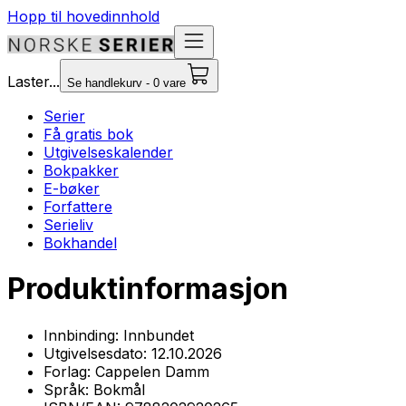
Hopp til hovedinnhold
Laster...
Se handlekurv - 0 vare
Serier
Få gratis bok
Utgivelseskalender
Bokpakker
E-bøker
Forfattere
Serieliv
Bokhandel
Produktinformasjon
Innbinding:
Innbundet
Utgivelsesdato:
12.10.2026
Forlag:
Cappelen Damm
Språk:
Bokmål