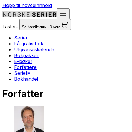
Hopp til hovedinnhold
Laster...
Se handlekurv - 0 vare
Serier
Få gratis bok
Utgivelseskalender
Bokpakker
E-bøker
Forfattere
Serieliv
Bokhandel
Forfatter