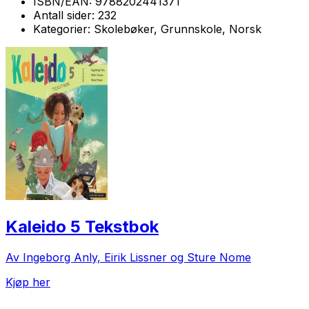
ISBN/EAN:
9788202441371
Antall sider:
232
Kategorier:
Skolebøker, Grunnskole, Norsk
Kaleido 5 Tekstbok
Av Ingeborg Anly, Eirik Lissner og Sture Nome
Kjøp her