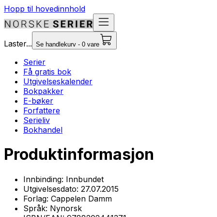
Hopp til hovedinnhold
Laster...
Se handlekurv - 0 vare
Serier
Få gratis bok
Utgivelseskalender
Bokpakker
E-bøker
Forfattere
Serieliv
Bokhandel
Produktinformasjon
Innbinding:
Innbundet
Utgivelsesdato:
27.07.2015
Forlag:
Cappelen Damm
Språk:
Nynorsk