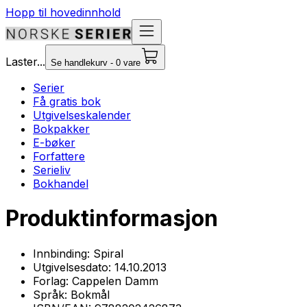
Hopp til hovedinnhold
Laster...
Se handlekurv - 0 vare
Serier
Få gratis bok
Utgivelseskalender
Bokpakker
E-bøker
Forfattere
Serieliv
Bokhandel
Produktinformasjon
Innbinding:
Spiral
Utgivelsesdato:
14.10.2013
Forlag:
Cappelen Damm
Språk:
Bokmål