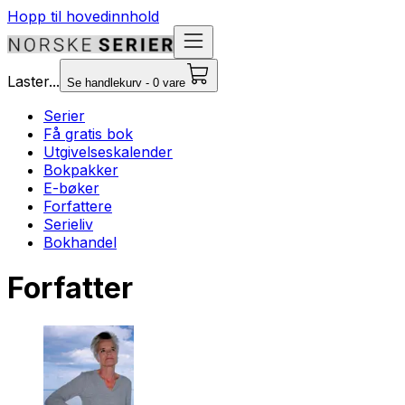
Hopp til hovedinnhold
Laster...
Se handlekurv - 0 vare
Serier
Få gratis bok
Utgivelseskalender
Bokpakker
E-bøker
Forfattere
Serieliv
Bokhandel
Forfatter