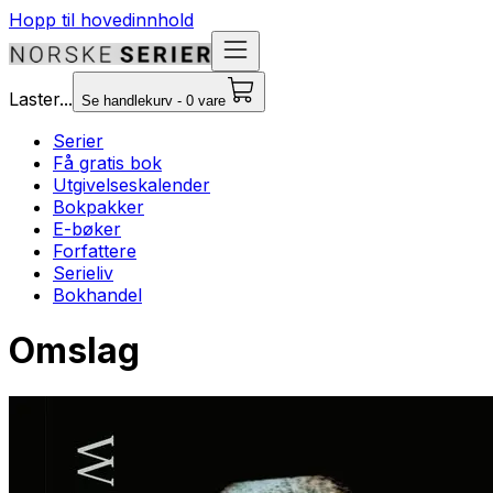
Hopp til hovedinnhold
Laster...
Se handlekurv - 0 vare
Serier
Få gratis bok
Utgivelseskalender
Bokpakker
E-bøker
Forfattere
Serieliv
Bokhandel
Omslag