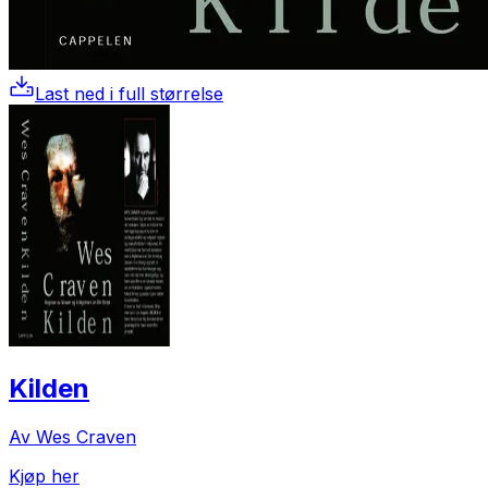
Last ned i full størrelse
Kilden
Av Wes Craven
Kjøp her