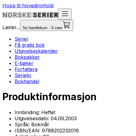
Hopp til hovedinnhold
Laster...
Se handlekurv - 0 vare
Serier
Få gratis bok
Utgivelseskalender
Bokpakker
E-bøker
Forfattere
Serieliv
Bokhandel
Produktinformasjon
Innbinding:
Heftet
Utgivelsesdato:
04.09.2003
Språk:
Bokmål
ISBN/EAN:
9788202232016