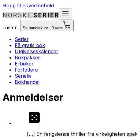
Hopp til hovedinnhold
Laster...
Se handlekurv - 0 vare
Serier
Få gratis bok
Utgivelseskalender
Bokpakker
E-bøker
Forfattere
Serieliv
Bokhandel
Anmeldelser
[…] En fengslende thriller fra virkeligheten s