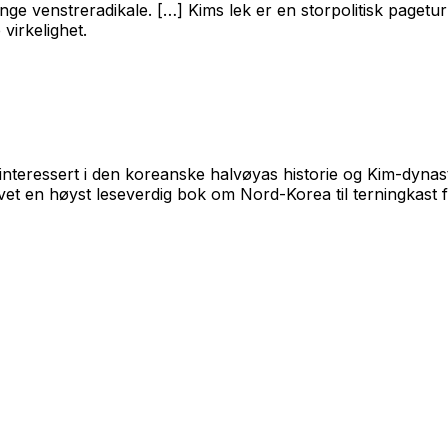
nge venstreradikale. […]
Kims lek
er en storpolitisk pagetu
virkelighet.
r interessert i den koreanske halvøyas historie og Kim-dyna
vet en høyst leseverdig bok om Nord-Korea til terningkast f