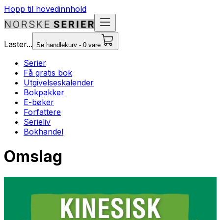
Hopp til hovedinnhold
Laster...
Se handlekurv - 0 vare
Serier
Få gratis bok
Utgivelseskalender
Bokpakker
E-bøker
Forfattere
Serieliv
Bokhandel
Omslag