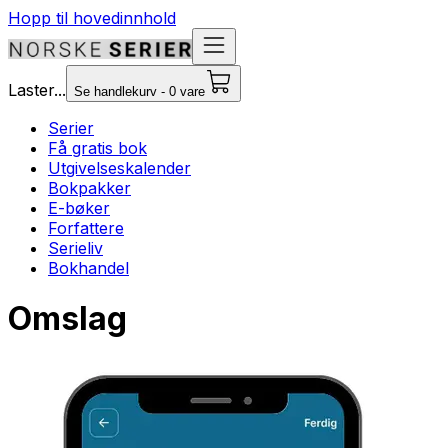
Hopp til hovedinnhold
Laster...
Se handlekurv - 0 vare
Serier
Få gratis bok
Utgivelseskalender
Bokpakker
E-bøker
Forfattere
Serieliv
Bokhandel
Omslag