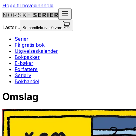
Hopp til hovedinnhold
Laster...
Se handlekurv - 0 vare
Serier
Få gratis bok
Utgivelseskalender
Bokpakker
E-bøker
Forfattere
Serieliv
Bokhandel
Omslag