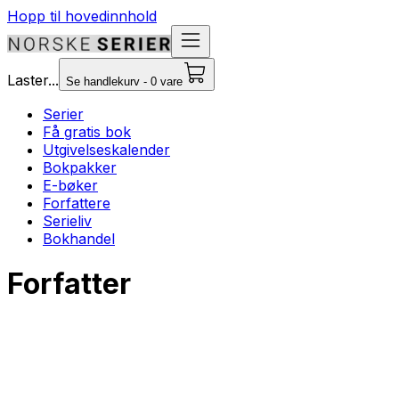
Hopp til hovedinnhold
Laster...
Se handlekurv - 0 vare
Serier
Få gratis bok
Utgivelseskalender
Bokpakker
E-bøker
Forfattere
Serieliv
Bokhandel
Forfatter