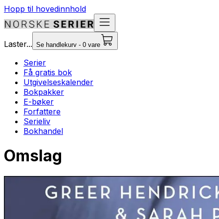
Hopp til hovedinnhold
Laster...
Se handlekurv - 0 vare
Serier
Få gratis bok
Utgivelseskalender
Bokpakker
E-bøker
Forfattere
Serieliv
Bokhandel
Omslag