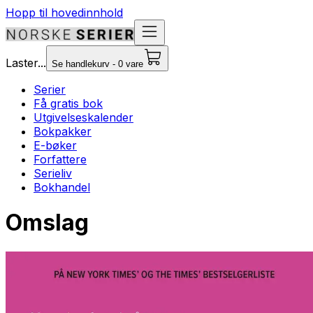
Hopp til hovedinnhold
Laster...
Se handlekurv - 0 vare
Serier
Få gratis bok
Utgivelseskalender
Bokpakker
E-bøker
Forfattere
Serieliv
Bokhandel
Omslag