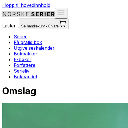
Hopp til hovedinnhold
Laster...
Se handlekurv - 0 vare
Serier
Få gratis bok
Utgivelseskalender
Bokpakker
E-bøker
Forfattere
Serieliv
Bokhandel
Omslag