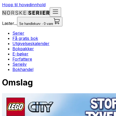
Hopp til hovedinnhold
Laster...
Se handlekurv - 0 vare
Serier
Få gratis bok
Utgivelseskalender
Bokpakker
E-bøker
Forfattere
Serieliv
Bokhandel
Omslag