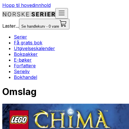
Hopp til hovedinnhold
Laster...
Se handlekurv - 0 vare
Serier
Få gratis bok
Utgivelseskalender
Bokpakker
E-bøker
Forfattere
Serieliv
Bokhandel
Omslag