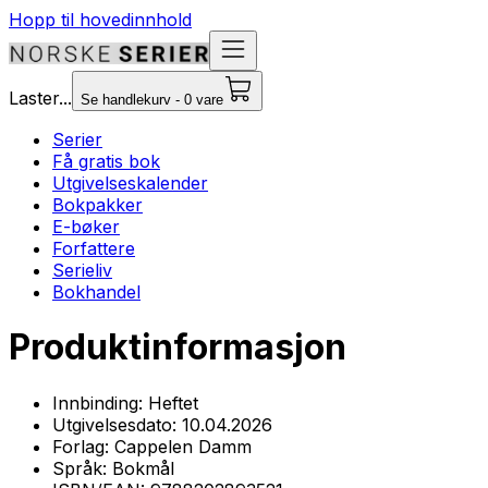
Hopp til hovedinnhold
Laster...
Se handlekurv - 0 vare
Serier
Få gratis bok
Utgivelseskalender
Bokpakker
E-bøker
Forfattere
Serieliv
Bokhandel
Produktinformasjon
Innbinding:
Heftet
Utgivelsesdato:
10.04.2026
Forlag:
Cappelen Damm
Språk:
Bokmål