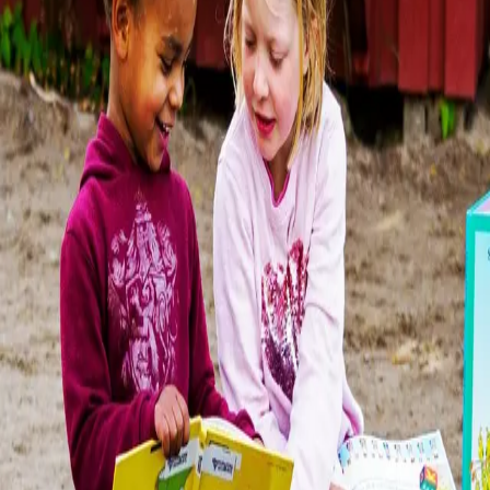
Her kan du lese om å gjøre bøker tilgjengelig overalt i
barnehagen og om hvordan god barnelitteratur kan gi
magiske leseopplevelser gjennom daglig høytlesing.
Forfatterne forteller også om å finne bøker som fenger,
om spennende leseprosjekter, om hvordan man bygger
opp en boksamling eller et barnehagebibliotek, samt om
hvordan samarbeid internt i personalet og samarbeid
med foreldre, skoler og biblioteker kan forsterke
kulturen for leseglede.
Lesegledenøklene har vært prøvd ut med stort hell i
utvalgte barnehager gjennom flere år. Boka byr på en
rekke autentiske eksempler og mange gode råd og
smarte tips.
Boka er nyttig for alle som jobber i barnehagen,
barnehagelærerstudenter, fagskolestudenter, lærlinger i
barne- og ungdomsarbeid og bibliotekarer.
Bla i boka
Forfattere
Produktinformasjon