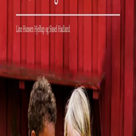
Av
Line Hansen Hjellup
og
Sissel Hadland
, 2022, Heftet
Akademisk
319,-
Heftet
Bokmål, 2022
Legg i handlekurv
Sendes fra oss i løpet av 1-3 arbeidsdager
Fri frakt på bestillinger over 349,-
Bestill vurderingseksemplar
Les mer
Hvordan lykkes med å skape en kultur for lesing i
barnehagen? I denne boka presenterer forfatterne 10
nøkler som kan åpne en verden av leseglede.