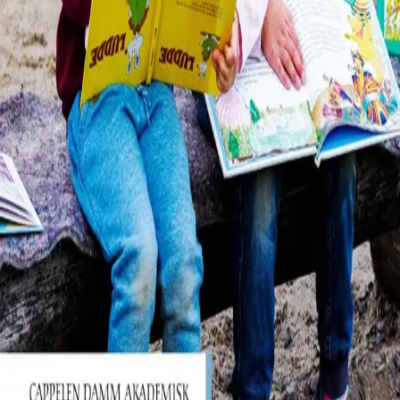
Norske Serier
| Postadresse: Postboks 1900 Sentrum,
0055 Oslo | Besøksadresse: Stortingsgata 28, 0161 Oslo
KONTAKT OSS
Kundeservice
Min side
INFORMASJON
Om Norske Serier
Vil du bli serieforfatter?
Nyhetsbrev
Personvern
Informasjonskapsler
©
Cappelen Damm AS
| Org.nr. NO 948061937 MVA
|
Rettigheter og lover