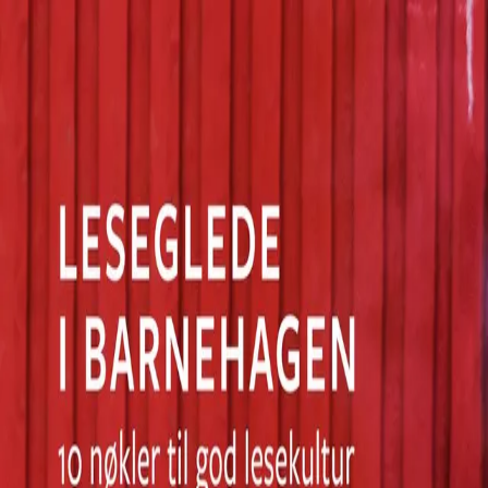
Hopp til hovedinnhold
Laster...
Se handlekurv - 0 vare
Serier
Få gratis bok
Utgivelseskalender
Bokpakker
E-bøker
Forfattere
Serieliv
Bokhandel
Leseglede i barnehagen
10 nøkler til god lesekultur