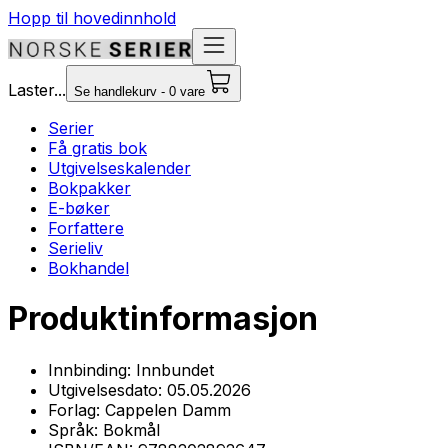
Hopp til hovedinnhold
Laster...
Se handlekurv - 0 vare
Serier
Få gratis bok
Utgivelseskalender
Bokpakker
E-bøker
Forfattere
Serieliv
Bokhandel
Produktinformasjon
Innbinding:
Innbundet
Utgivelsesdato:
05.05.2026
Forlag:
Cappelen Damm
Språk:
Bokmål