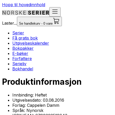
Hopp til hovedinnhold
Laster...
Se handlekurv - 0 vare
Serier
Få gratis bok
Utgivelseskalender
Bokpakker
E-bøker
Forfattere
Serieliv
Bokhandel
Produktinformasjon
Innbinding:
Heftet
Utgivelsesdato:
03.08.2016
Forlag:
Cappelen Damm
Språk:
Nynorsk