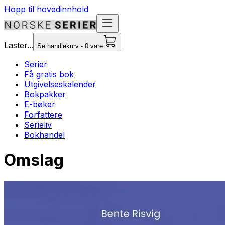
Hopp til hovedinnhold
Laster...
Se handlekurv - 0 vare
Serier
Få gratis bok
Utgivelseskalender
Bokpakker
E-bøker
Forfattere
Serieliv
Bokhandel
Omslag