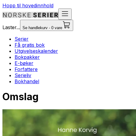
Hopp til hovedinnhold
Laster...
Se handlekurv - 0 vare
Serier
Få gratis bok
Utgivelseskalender
Bokpakker
E-bøker
Forfattere
Serieliv
Bokhandel
Omslag