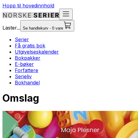
Hopp til hovedinnhold
Laster...
Se handlekurv - 0 vare
Serier
Få gratis bok
Utgivelseskalender
Bokpakker
E-bøker
Forfattere
Serieliv
Bokhandel
Omslag