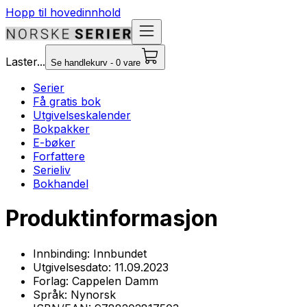
Hopp til hovedinnhold
Laster...
Se handlekurv - 0 vare
Serier
Få gratis bok
Utgivelseskalender
Bokpakker
E-bøker
Forfattere
Serieliv
Bokhandel
Produktinformasjon
Innbinding:
Innbundet
Utgivelsesdato:
11.09.2023
Forlag:
Cappelen Damm
Språk:
Nynorsk