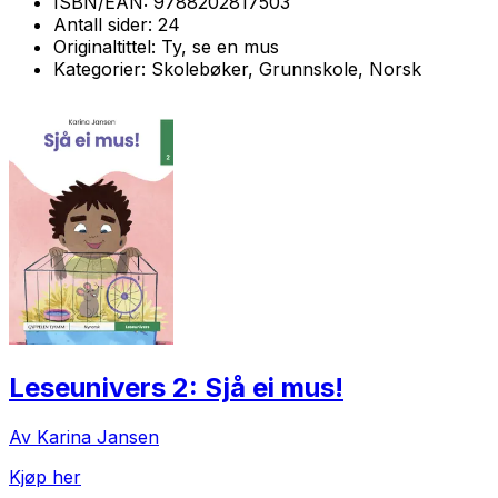
ISBN/EAN:
9788202817503
Antall sider:
24
Originaltittel:
Ty, se en mus
Kategorier:
Skolebøker, Grunnskole, Norsk
Leseunivers 2: Sjå ei mus!
Av Karina Jansen
Kjøp her