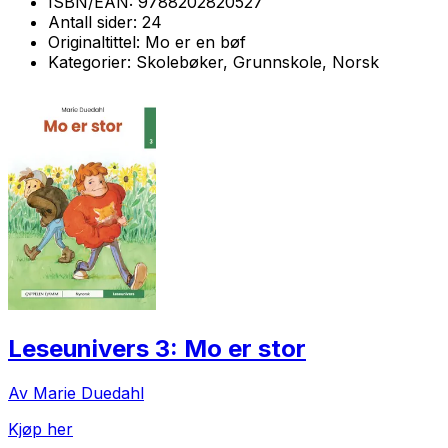
ISBN/EAN:
9788202820527
Antall sider:
24
Originaltittel:
Mo er en bøf
Kategorier:
Skolebøker, Grunnskole, Norsk
Leseunivers 3: Mo er stor
Av Marie Duedahl
Kjøp her