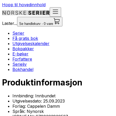
Hopp til hovedinnhold
Laster...
Se handlekurv - 0 vare
Serier
Få gratis bok
Utgivelseskalender
Bokpakker
E-bøker
Forfattere
Serieliv
Bokhandel
Produktinformasjon
Innbinding:
Innbundet
Utgivelsesdato:
25.09.2023
Forlag:
Cappelen Damm
Språk:
Nynorsk