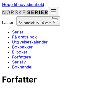
Hopp til hovedinnhold
Laster...
Se handlekurv - 0 vare
Serier
Få gratis bok
Utgivelseskalender
Bokpakker
E-bøker
Forfattere
Serieliv
Bokhandel
Forfatter