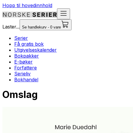
Hopp til hovedinnhold
Laster...
Se handlekurv - 0 vare
Serier
Få gratis bok
Utgivelseskalender
Bokpakker
E-bøker
Forfattere
Serieliv
Bokhandel
Omslag