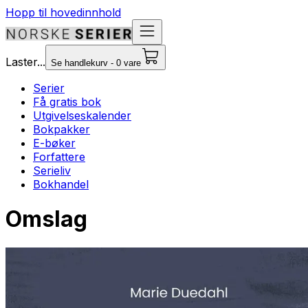
Hopp til hovedinnhold
Laster...
Se handlekurv - 0 vare
Serier
Få gratis bok
Utgivelseskalender
Bokpakker
E-bøker
Forfattere
Serieliv
Bokhandel
Omslag