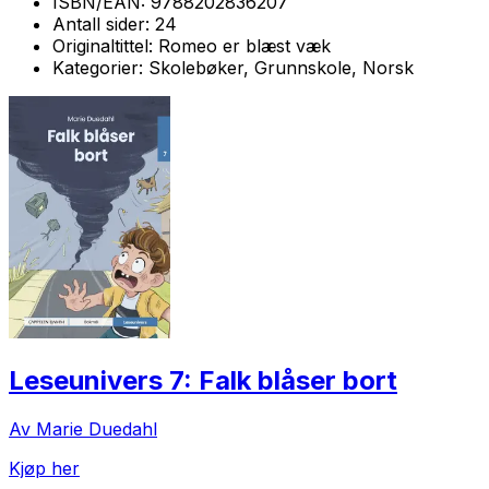
ISBN/EAN:
9788202836207
Antall sider:
24
Originaltittel:
Romeo er blæst væk
Kategorier:
Skolebøker, Grunnskole, Norsk
Leseunivers 7: Falk blåser bort
Av Marie Duedahl
Kjøp her