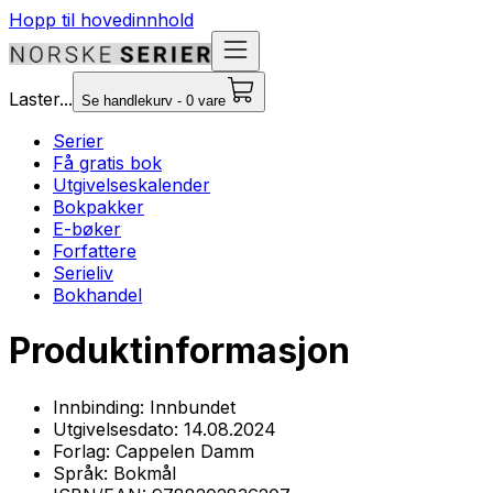
Hopp til hovedinnhold
Laster...
Se handlekurv - 0 vare
Serier
Få gratis bok
Utgivelseskalender
Bokpakker
E-bøker
Forfattere
Serieliv
Bokhandel
Produktinformasjon
Innbinding:
Innbundet
Utgivelsesdato:
14.08.2024
Forlag:
Cappelen Damm
Språk:
Bokmål