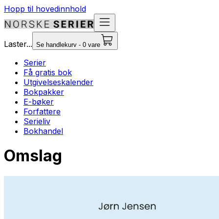
Hopp til hovedinnhold
Laster...
Se handlekurv - 0 vare
Serier
Få gratis bok
Utgivelseskalender
Bokpakker
E-bøker
Forfattere
Serieliv
Bokhandel
Omslag