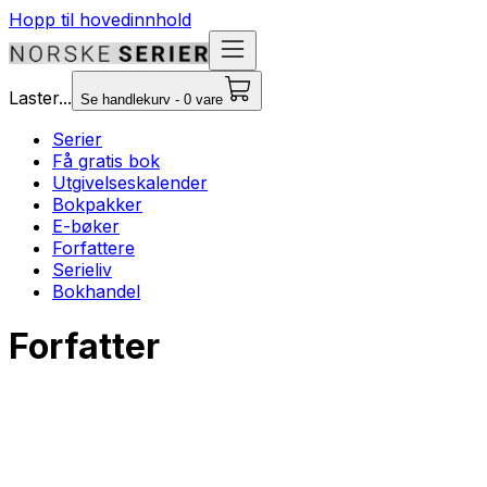
Hopp til hovedinnhold
Laster...
Se handlekurv - 0 vare
Serier
Få gratis bok
Utgivelseskalender
Bokpakker
E-bøker
Forfattere
Serieliv
Bokhandel
Forfatter