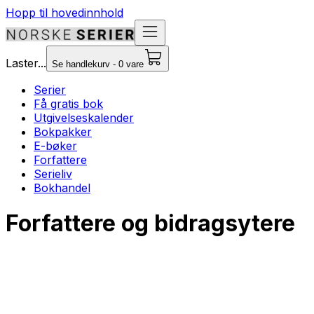
Hopp til hovedinnhold
Laster...
Se handlekurv - 0 vare
Serier
Få gratis bok
Utgivelseskalender
Bokpakker
E-bøker
Forfattere
Serieliv
Bokhandel
Forfattere og bidragsytere