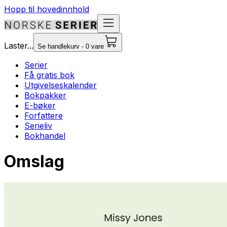
Hopp til hovedinnhold
Laster...
Se handlekurv - 0 vare
Serier
Få gratis bok
Utgivelseskalender
Bokpakker
E-bøker
Forfattere
Serieliv
Bokhandel
Omslag