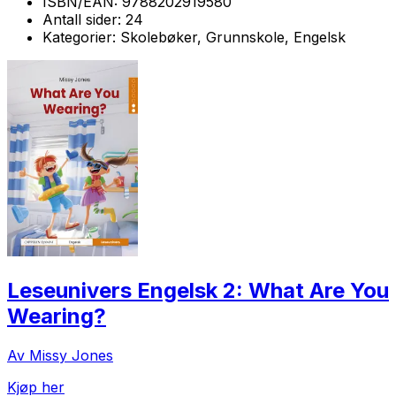
ISBN/EAN:
9788202919580
Antall sider:
24
Kategorier:
Skolebøker, Grunnskole, Engelsk
Leseunivers Engelsk 2: What Are You
Wearing?
Av Missy Jones
Kjøp her