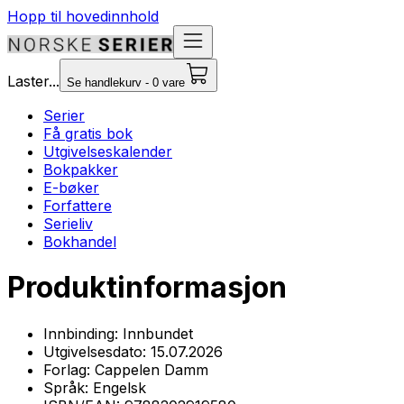
Hopp til hovedinnhold
Laster...
Se handlekurv - 0 vare
Serier
Få gratis bok
Utgivelseskalender
Bokpakker
E-bøker
Forfattere
Serieliv
Bokhandel
Produktinformasjon
Innbinding:
Innbundet
Utgivelsesdato:
15.07.2026
Forlag:
Cappelen Damm
Språk:
Engelsk