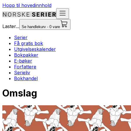
Hopp til hovedinnhold
Laster...
Se handlekurv - 0 vare
Serier
Få gratis bok
Utgivelseskalender
Bokpakker
E-bøker
Forfattere
Serieliv
Bokhandel
Omslag