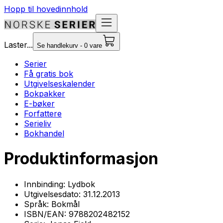
Hopp til hovedinnhold
Laster...
Se handlekurv - 0 vare
Serier
Få gratis bok
Utgivelseskalender
Bokpakker
E-bøker
Forfattere
Serieliv
Bokhandel
Produktinformasjon
Innbinding:
Lydbok
Utgivelsesdato:
31.12.2013
Språk:
Bokmål
ISBN/EAN:
9788202482152