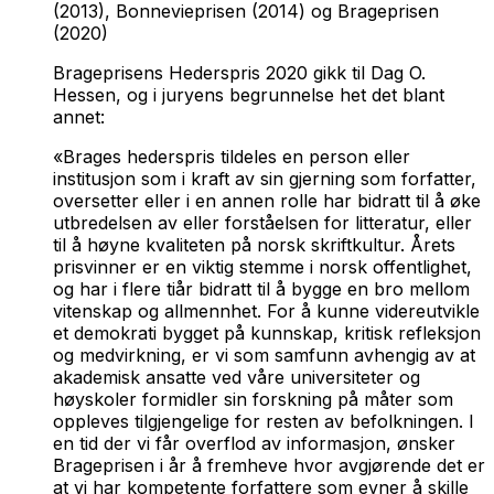
(2013), Bonnevieprisen (2014) og Brageprisen
(2020)
Brageprisens Hederspris 2020 gikk til Dag O.
Hessen, og i juryens begrunnelse het det blant
annet:
«Brages hederspris tildeles en person eller
institusjon som i kraft av sin gjerning som forfatter,
oversetter eller i en annen rolle har bidratt til å øke
utbredelsen av eller forståelsen for litteratur, eller
til å høyne kvaliteten på norsk skriftkultur. Årets
prisvinner er en viktig stemme i norsk offentlighet,
og har i flere tiår bidratt til å bygge en bro mellom
vitenskap og allmennhet. For å kunne videreutvikle
et demokrati bygget på kunnskap, kritisk refleksjon
og medvirkning, er vi som samfunn avhengig av at
akademisk ansatte ved våre universiteter og
høyskoler formidler sin forskning på måter som
oppleves tilgjengelige for resten av befolkningen. I
en tid der vi får overflod av informasjon, ønsker
Brageprisen i år å fremheve hvor avgjørende det er
at vi har kompetente forfattere som evner å skille