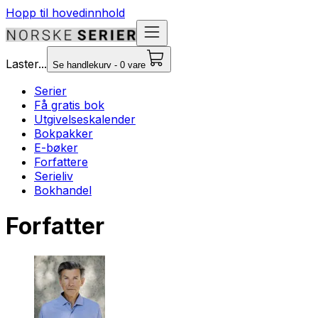
Hopp til hovedinnhold
Laster...
Se handlekurv - 0 vare
Serier
Få gratis bok
Utgivelseskalender
Bokpakker
E-bøker
Forfattere
Serieliv
Bokhandel
Forfatter