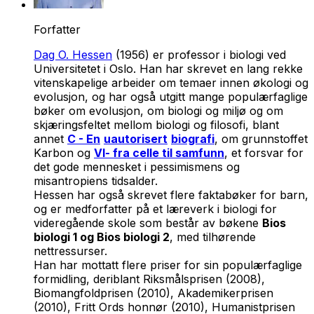
Forfatter
Dag O. Hessen
(1956) er professor i biologi ved
Universitetet i Oslo. Han har skrevet en lang rekke
vitenskapelige arbeider om temaer innen økologi og
evolusjon, og har også utgitt mange populærfaglige
bøker om evolusjon, om biologi og miljø og om
skjæringsfeltet mellom biologi og filosofi, blant
annet
C - En
uautorisert
biografi
, om grunnstoffet
Karbon og
VI- fra celle til samfunn
, et forsvar for
det gode mennesket i pessimismens og
misantropiens tidsalder.
Hessen har også skrevet flere faktabøker for barn,
og er medforfatter på et læreverk i biologi for
videregående skole som består av bøkene
Bios
biologi 1 og Bios biologi 2
, med tilhørende
nettressurser.
Han har mottatt flere priser for sin populærfaglige
formidling, deriblant Riksmålsprisen (2008),
Biomangfoldprisen (2010), Akademikerprisen
(2010), Fritt Ords honnør (2010), Humanistprisen