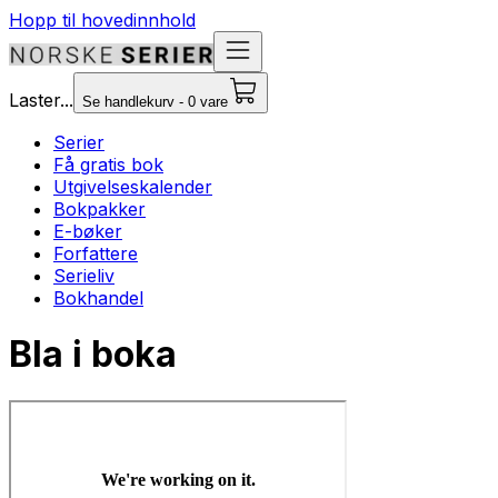
Hopp til hovedinnhold
Laster...
Se handlekurv - 0 vare
Serier
Få gratis bok
Utgivelseskalender
Bokpakker
E-bøker
Forfattere
Serieliv
Bokhandel
Bla i boka