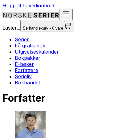
Hopp til hovedinnhold
Laster...
Se handlekurv - 0 vare
Serier
Få gratis bok
Utgivelseskalender
Bokpakker
E-bøker
Forfattere
Serieliv
Bokhandel
Forfatter