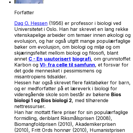
Forfatter
Dag O. Hessen
(1956) er professor i biologi ved
Universitetet i Oslo. Han har skrevet en lang rekke
vitenskapelige arbeider om temaer innen økologi og
evolusjon, og har også utgitt mange populærfaglige
bøker om evolusjon, om biologi og miljø og om
skjæringsfeltet mellom biologi og filosofi, blant
annet
C - En
uautorisert
biografi
, om grunnstoffet
Karbon og
VI- fra celle til samfunn
, et forsvar for
det gode mennesket i pessimismens og
misantropiens tidsalder.
Hessen har også skrevet flere faktabøker for barn,
og er medforfatter på et læreverk i biologi for
videregående skole som består av bøkene
Bios
biologi 1 og Bios biologi 2
, med tilhørende
nettressurser.
Han har mottatt flere priser for sin populærfaglige
formidling, deriblant Riksmålsprisen (2008),
Biomangfoldprisen (2010), Akademikerprisen
(2010), Fritt Ords honnør (2010), Humanistprisen