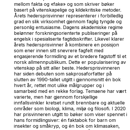
mellom fakta og «fake» og som skriver bøker
basert på vitenskapelige og kildekritiske metoder.
Årets hedersprisvinner representerer i forbilledlig
grad en slik virksomhet gjennom faglig tyngde og
personlig entusiasme. Dagens akademiske regime
belønner forskningsorienterte publiseringer på
engelsk i spesialiserte fagtidsskrifter. Likevel klarer
årets hedersprisvinner å kombinere en posisjon
som ener innen sitt snevrere fagfelt med
engasjerende formidling av et bredere fagstoff til et
norsk allmennpublikum. Dette er popularisering av
vitenskap på sitt aller beste. Hedersprisvinneren
har siden debuten som sakprosaforfatter på
slutten av 1990-tallet utgitt i gjennomsnitt én bok
hvert år, rettet mot ulike målgrupper og i
samarbeid med en rekke forlag. Temaene har vært
varierte, men har gjennom forskjellige
innfallsvinkler kretset rundt brennbare og aktuelle
områder som biologi, klima, miljø og filosofi. I 2020
har prisvinneren utgitt to bøker som viser spennet i
hans formidlingsiver: én faktabok for barn om
insekter og småkryp, og én bok om klimasaken,