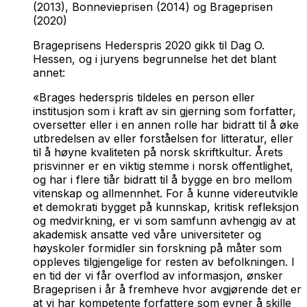
(2013), Bonnevieprisen (2014) og Brageprisen
(2020)
Brageprisens Hederspris 2020 gikk til Dag O.
Hessen, og i juryens begrunnelse het det blant
annet:
«Brages hederspris tildeles en person eller
institusjon som i kraft av sin gjerning som forfatter,
oversetter eller i en annen rolle har bidratt til å øke
utbredelsen av eller forståelsen for litteratur, eller
til å høyne kvaliteten på norsk skriftkultur. Årets
prisvinner er en viktig stemme i norsk offentlighet,
og har i flere tiår bidratt til å bygge en bro mellom
vitenskap og allmennhet. For å kunne videreutvikle
et demokrati bygget på kunnskap, kritisk refleksjon
og medvirkning, er vi som samfunn avhengig av at
akademisk ansatte ved våre universiteter og
høyskoler formidler sin forskning på måter som
oppleves tilgjengelige for resten av befolkningen. I
en tid der vi får overflod av informasjon, ønsker
Brageprisen i år å fremheve hvor avgjørende det er
at vi har kompetente forfattere som evner å skille