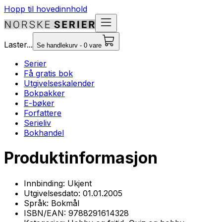
Hopp til hovedinnhold
Laster...
Se handlekurv - 0 vare
Serier
Få gratis bok
Utgivelseskalender
Bokpakker
E-bøker
Forfattere
Serieliv
Bokhandel
Produktinformasjon
Innbinding:
Ukjent
Utgivelsesdato:
01.01.2005
Språk:
Bokmål
ISBN/EAN:
9788291614328